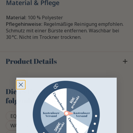
Material & Pflege
Material:
100 % Polyester
Pflegehinweise:
Regelmäßige Reinigung empfohlen.
Schmutz mit einer Bürste entfernen. Waschbar bei
30 °C. Nicht im Trockner trocknen.
Product Details
Dieses Produkt finden Sie in
folgenden Kategorien
EQUI-THÈME DECKE
WASSERDICHTE PFERDEDECKEN