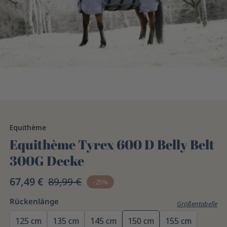
Equithème
Equithème Tyrex 600 D Belly Belt
300G Decke
67,49 €
89,99 €
-25%
Rückenlänge
Größentabelle
125 cm
135 cm
145 cm
150 cm
155 cm