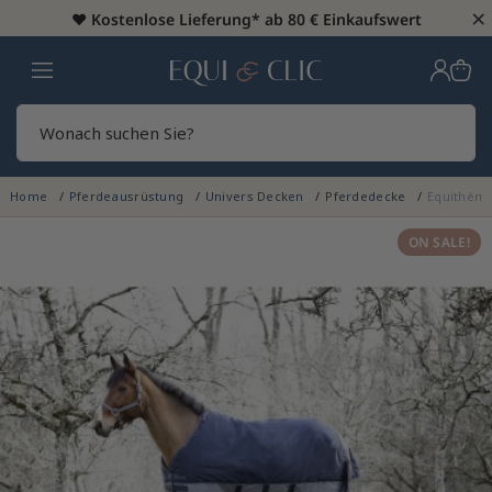
×
♥️
Kostenlose Lieferung* ab 80 € Einkaufswert
Heim
Sear
Home
Pferdeausrüstung
Univers Decken
Pferdedecke
Equithème
ON SALE!