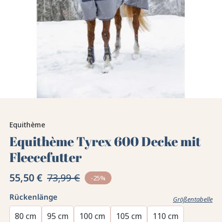
Equithème
Equithème Tyrex 600 Decke mit
Fleecefutter
55,50 €
73,99 €
-25%
Rückenlänge
Größentabelle
80 cm
95 cm
100 cm
105 cm
110 cm