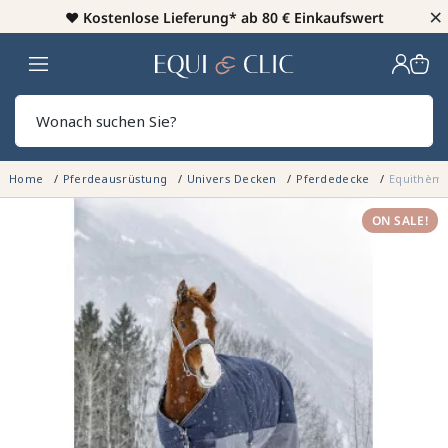
×
♥️
Kostenlose Lieferung* ab 80 € Einkaufswert
Heim
Sear
Home
Pferdeausrüstung
Univers Decken
Pferdedecke
Equithème
ON SALE!