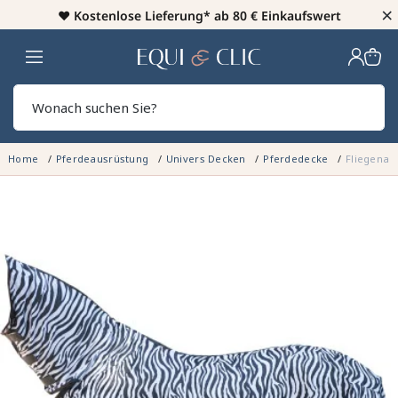
×
♥️
Kostenlose Lieferung* ab 80 € Einkaufswert
Heim
Sear
Home
Pferdeausrüstung
Univers Decken
Pferdedecke
Fliegenab