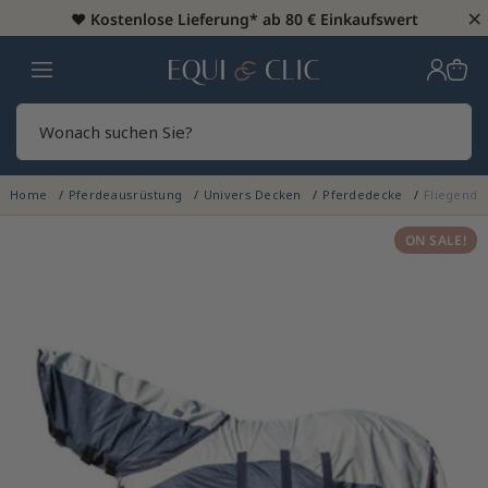
×
♥️
Kostenlose Lieferung* ab 80 € Einkaufswert
Heim
Sear
Home
Pferdeausrüstung
Univers Decken
Pferdedecke
Fliegende
ON SALE!