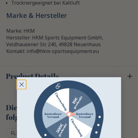
Trocknergeeignet bei Kaltluft
Marke & Hersteller
Marke: HKM
Hersteller: HKM Sports Equipment GmbH,
Veldhausener Str. 240, 49828 Neuenhaus
Kontakt: info@hkm-sportsequipment.eu
Product Details
Dieses Produkt finden Sie in
folgenden Kategorien
FLIEGENDECKE