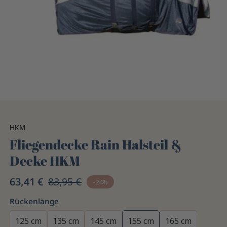
HKM
Fliegendecke Rain Halsteil &
Decke HKM
63,41 €
83,95 €
-24%
Rückenlänge
125 cm
135 cm
145 cm
155 cm
165 cm