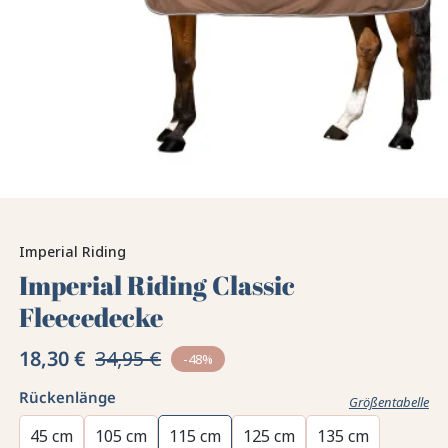
Imperial Riding
Imperial Riding Classic
Fleecedecke
18,30 €
34,95 €
-48%
Rückenlänge
Größentabelle
45 cm
105 cm
115 cm
125 cm
135 cm