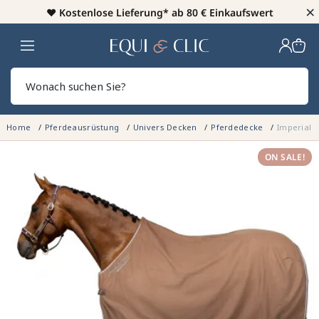
×
♥️
Kostenlose Lieferung* ab 80 € Einkaufswert
Heim
Sear
Home
Pferdeausrüstung
Univers Decken
Pferdedecke
Imperial R
ON SALE!