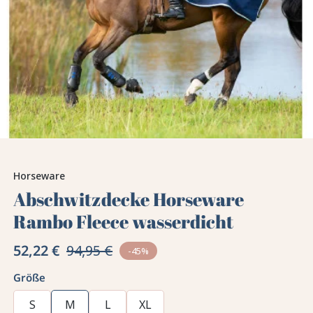
Horseware
Abschwitzdecke Horseware
Rambo Fleece wasserdicht
52,22 €
94,95 €
-45%
Größe
S
M
L
XL