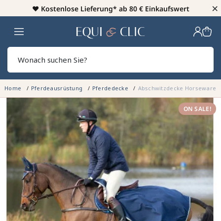
×
♥️
Kostenlose Lieferung* ab 80 € Einkaufswert
Heim
Sear
Home
Pferdeausrüstung
Pferdedecke
Abschwitzdecke Horseware R
ON SALE!