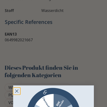
Stoff
Wasserdicht
Specific References
EAN13
0649982021667
Dieses Produkt finden Sie in
folgenden Kategorien
WASSERDICHTE PFERDEDECKEN
PONY-AUSRÜSTUNG
PFERDEDECKE
VOLLSTÄNDIGE PFERDEDECKE