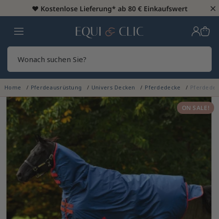
×
♥️
Kostenlose Lieferung* ab 80 € Einkaufswert
Heim
Sear
Home
Pferdeausrüstung
Univers Decken
Pferdedecke
Pferdedec
ON SALE!