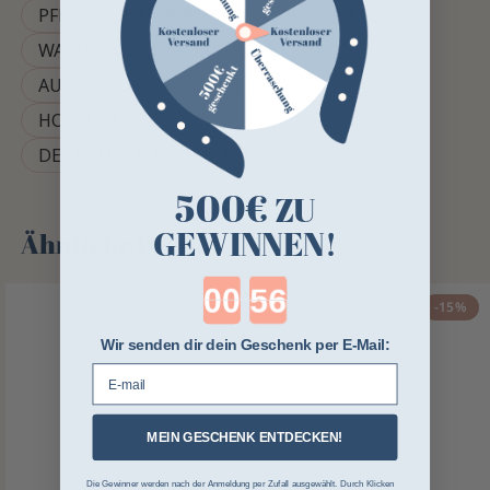
PFERDEDECKE WINTER
PONYDECKE
WASSERDICHTE PONYDECKE
AUSRÜSTUNG FÜR ZUGPFERDE
HORSEWARE DECKE
DECKE MIT HALSTEIL PFERD
500€
ZU
GEWINNEN!
Ähnliche Produkte
Countdown ends in:
-15%
Wir senden dir dein Geschenk per E-Mail:
E-mail
MEIN GESCHENK ENTDECKEN!
Die Gewinner werden nach der Anmeldung per Zufall ausgewählt. Durch Klicken