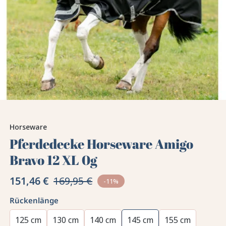
Horseware
Pferdedecke Horseware Amigo
Bravo 12 XL 0g
151,46 €
169,95 €
-11%
Rückenlänge
125 cm
130 cm
140 cm
145 cm
155 cm