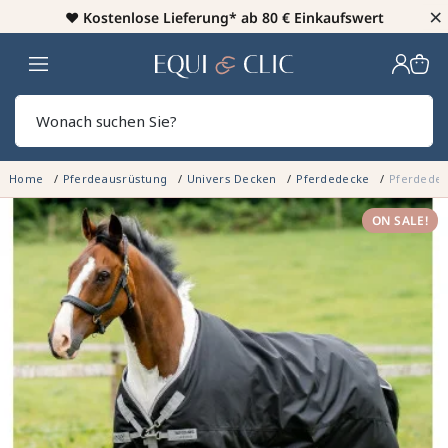
×
♥️
Kostenlose Lieferung* ab 80 € Einkaufswert
Heim
Sear
Home
Pferdeausrüstung
Univers Decken
Pferdedecke
Pferdedec
ON SALE!