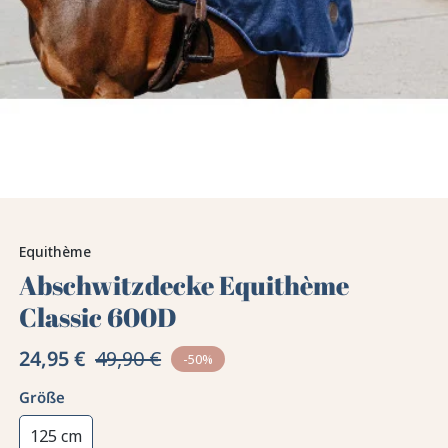
Equithème
Abschwitzdecke Equithème
Classic 600D
24,95 €
49,90 €
-50%
Größe
125 cm