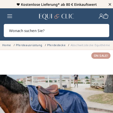
×
♥️
Kostenlose Lieferung* ab 80 € Einkaufswert
Heim
Sear
Home
Pferdeausrüstung
Pferdedecke
Abschwitzdecke Equithème Cl
ON SALE!