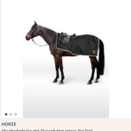
HORZE
Abschwitzdecke mit Fleecefutter Horze ProTrek