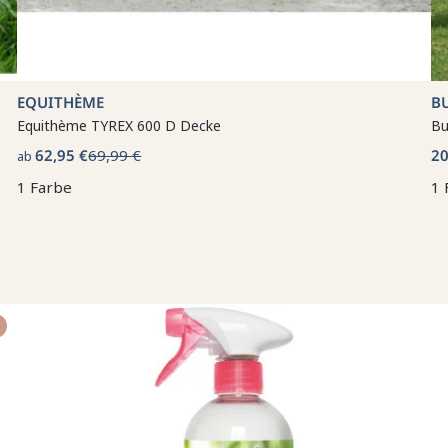
EQUITHÈME
B
Equithème TYREX 600 D Decke
Bu
62,95 €
69,99 €
20
ab
1 Farbe
1 