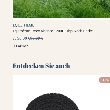
EQUITHÈME
Equithème Tyrex Aisance 1200D High Neck Decke
50,00 €
99,99 €
ab
3 Farben
Entdecken Sie auch 🌻
-12%