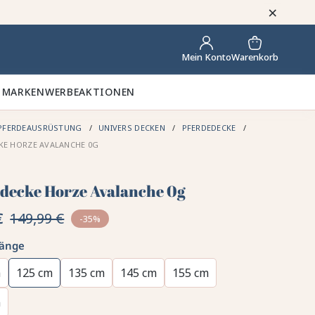
×
Warenkorb
Mein Konto
 MARKEN
WERBEAKTIONEN
PFERDEAUSRÜSTUNG
UNIVERS DECKEN
PFERDEDECKE
KE HORZE AVALANCHE 0G
­decke Horze Avalanche 0g
€
149,99 €
-35%
länge
m
125 cm
135 cm
145 cm
155 cm
m