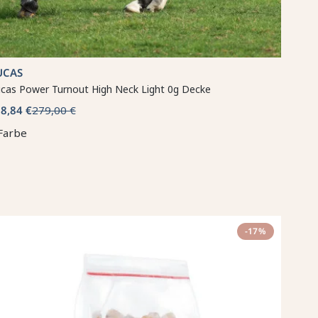
UCAS
cas Power Turnout High Neck Light 0g Decke
8,84 €
279,00 €
Farbe
-17%