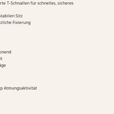
rte T-Schnallen für schnelles, sicheres
stabilen Sitz
zliche Fixierung
honend
it
äge
p Atmungsaktivität