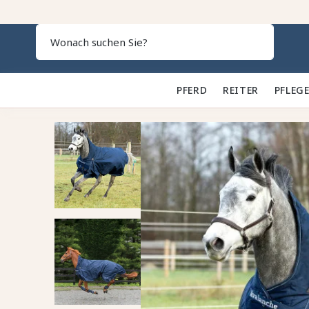
Search
PFERD 🐎
REITER 👕
PFLEGE