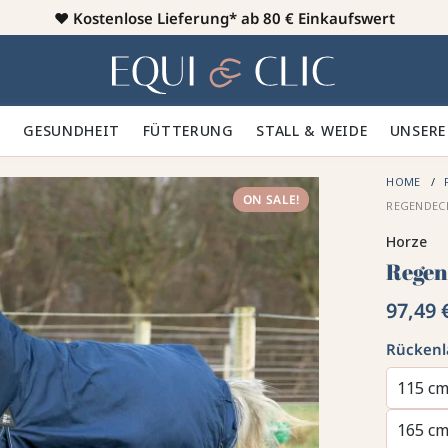
♥️
Kostenlose Lieferung* ab 80 € Einkaufswert
Heim
 🪮
GESUNDHEIT ✨
FÜTTERUNG 🥕
STALL & WEIDE 🍃
UNSERE
HOME
ON SALE!
REGEN­DEC
Horze
Regen
97,49 
Rücken
115 c
165 c