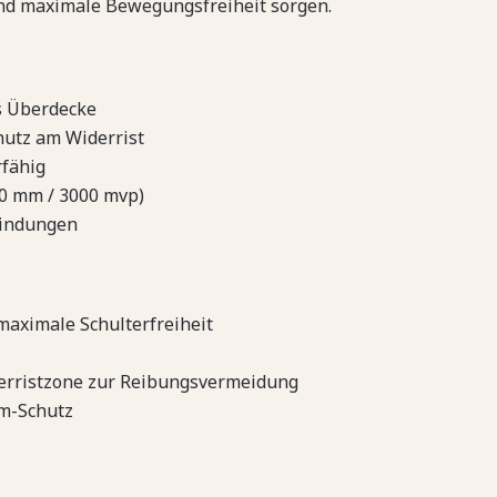
und maximale Bewegungsfreiheit sorgen.
ls Überdecke
hutz am Widerrist
rfähig
00 mm / 3000 mvp)
bindungen
maximale Schulterfreiheit
erristzone zur Reibungsvermeidung
um-Schutz