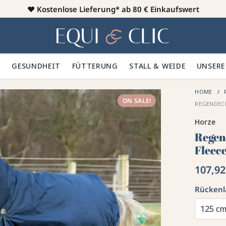
♥️
Kostenlose Lieferung* ab 80 € Einkaufswert
Heim
 🪮
GESUNDHEIT ✨
FÜTTERUNG 🥕
STALL & WEIDE 🍃
UNSERE
HOME
ON SALE!
REGEN­DEC
Horze
Regen
Fleec
107,92
Rücken
125 c