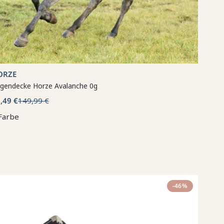
ORZE
gen­decke Horze Avalanche 0g
,49 €
149,99 €
Farbe
-46%