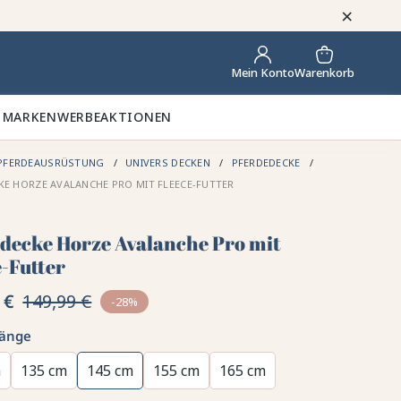
×
Warenkorb
Mein Konto
 MARKEN
WERBEAKTIONEN
PFERDEAUSRÜSTUNG
UNIVERS DECKEN
PFERDEDECKE
KE HORZE AVALANCHE PRO MIT FLEECE-FUTTER
­decke Horze Avalanche Pro mit
e-Futter
 €
149,99 €
-28%
länge
m
135 cm
145 cm
155 cm
165 cm