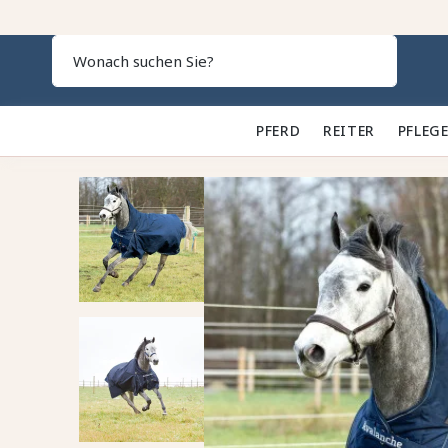
Search
PFERD 🐎
REITER 👕
PFLEGE