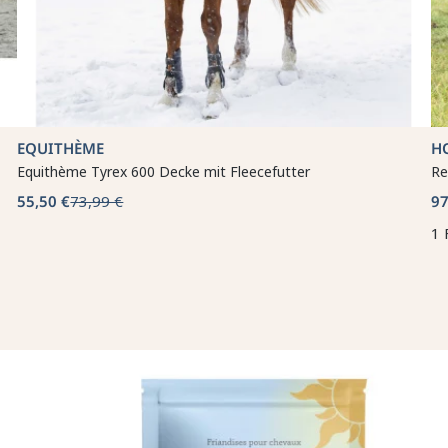
EQUITHÈME
H
Equithème Tyrex 600 Decke mit Fleecefutter
Re
55,50 €
73,99 €
97
1 