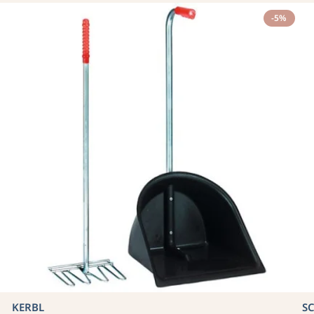
-5%
KERBL
S