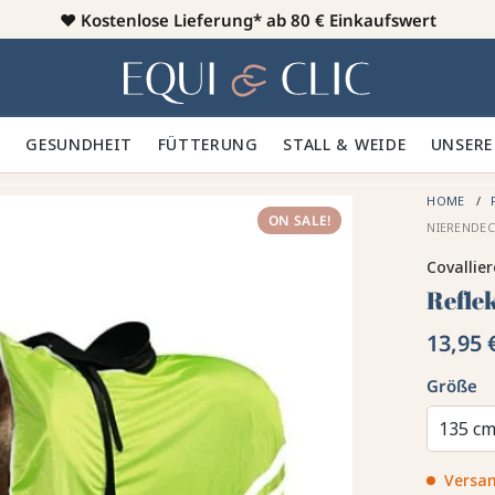
♥️
Kostenlose Lieferung* ab 80 € Einkaufswert
Heim
 🪮
GESUNDHEIT ✨
FÜTTERUNG 🥕
STALL & WEIDE 🍃
UNSERE
HOME
ON SALE!
NIERENDEC
Covallie
Refle
13,95 
Größe
135 c
Versan