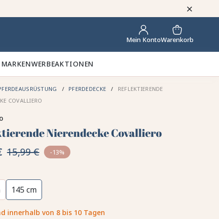
×
Warenkorb
Mein Konto
 MARKEN
WERBEAKTIONEN
PFERDEAUSRÜSTUNG
PFERDEDECKE
REFLEKTIERENDE
KE COVALLIERO
ro
ktierende Nierendecke Covalliero
€
15,99 €
-13%
m
145 cm
d innerhalb von 8 bis 10 Tagen