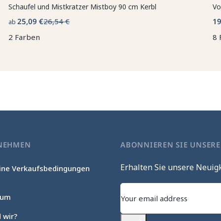
Schaufel und Mistkratzer Mistboy 90 cm Kerbl
Vo
25,09 €
26,54 €
19
ab
2 Farben
8 
NEHMEN
ABONNIEREN SIE UNSER
Erhalten Sie unsere Neuig
ine Verkaufsbedingungen
c
sum
 wir?