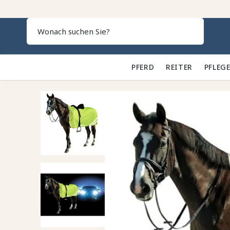
Search
PFERD 🐎
REITER 👕
PFLEGE