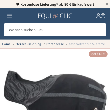
×
♥️
Kostenlose Lieferung* ab 80 € Einkaufswert
Heim
Sear
Home
Pferdeausrüstung
Pferdedecke
Abschwitzdecke Suprême Bac
ON SALE!