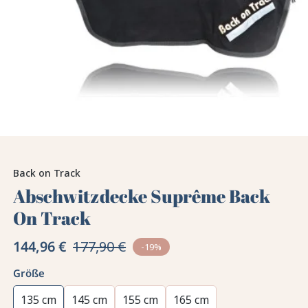
Back on Track
Abschwitzdecke Suprême Back
On Track
144,96 €
177,90 €
-19%
Größe
135 cm
145 cm
155 cm
165 cm