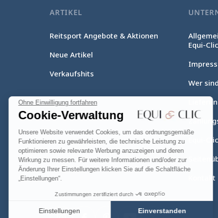
ARTIKEL
UNTER
Reitsport Angebote & Aktionen
Allgeme
Equi-Cli
Neue Artikel
Impres
Verkaufshits
Wer sind
Lieferu
Ohne Einwilligung fortfahren
Cookie-Verwaltung
Zahlung
Unsere Website verwendet Cookies, um das ordnungsgemäße
Equi-Clic
Funktionieren zu gewährleisten, die technische Leistung zu
optimieren sowie relevante Werbung anzuzeigen und deren
Seitenüb
Wirkung zu messen. Für weitere Informationen und/oder zur
Änderung Ihrer Einstellungen klicken Sie auf die Schaltfläche
Kontakt
„Einstellungen“.
Zustimmungen zertifiziert durch
Einstellungen
Einverstanden