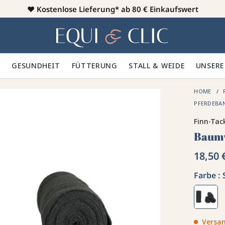
♥️
Kostenlose Lieferung* ab 80 € Einkaufswert
Heim
 🪮
GESUNDHEIT ✨
FÜTTERUNG 🥕
STALL & WEIDE 🍃
UNSERE
HOME
PFERDEBA
Finn-Tac
Baumw
18,50 
Farbe :
Versan