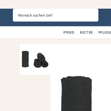
Search
PFERD 🐎
REITER 👕
PFLEGE