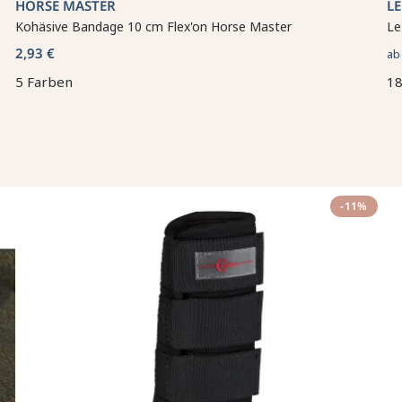
HORSE MASTER
L
Kohäsive Bandage 10 cm Flex'on Horse Master
Le
2,93 €
a
5 Farben
18
-11%