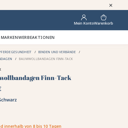
×
Warenkorb
Mein Konto
 MARKEN
WERBEAKTIONEN
PFERDEGESUNDHEIT
BINDEN UND VERBÄNDE
NDAGEN
BAUMWOLLBANDAGEN FINN-TACK
k
ollbandagen Finn-Tack
€
Schwarz
d innerhalb von 8 bis 10 Tagen