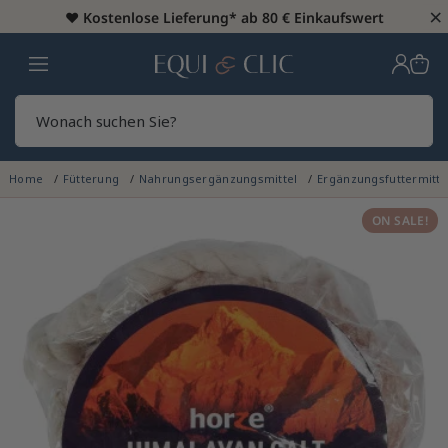
×
♥️
Kostenlose Lieferung* ab 80 € Einkaufswert
Heim
Sear
Home
Fütterung
Nahrungsergänzungsmittel
Ergänzungsfuttermitte
ON SALE!