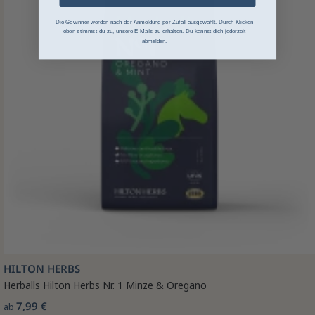
Die Gewinner werden nach der Anmeldung per Zufall ausgewählt. Durch Klicken
oben stimmst du zu, unsere E-Mails zu erhalten. Du kannst dich jederzeit
abmelden.
HILTON HERBS
Herballs Hilton Herbs Nr. 1 Minze & Oregano
7,99 €
ab