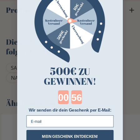
Product Details
Dieses Produkt finden Sie in
folgenden Kategorien
500€
SALZLECKSTEIN
PFERDE-VITAMINE
ZU
NAHRUNGSERGÄNZUNGSMITTEL
GEWINNEN!
Countdown ends in:
Ähnliche Produkte
Wir senden dir dein Geschenk per E-Mail:
E-mail
MEIN GESCHENK ENTDECKEN!