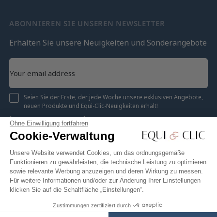
ABONNIEREN SIE UNSEREN NEWSLETTER
Erhalten Sie unsere Neuigkeiten und Sonderangebote
Seien Sie der Erste, der jede Woche unsere exklusiven Angebote,
neuen Produkte und Equi-Clic-Neuigkeiten erhält!
Ohne Einwilligung fortfahren
Registrieren
Cookie-Verwaltung
Unsere Website verwendet Cookies, um das ordnungsgemäße
Funktionieren zu gewährleisten, die technische Leistung zu optimieren
sowie relevante Werbung anzuzeigen und deren Wirkung zu messen.
Instagram
Facebook
Pinterest
YouTube
Twitter
Für weitere Informationen und/oder zur Änderung Ihrer Einstellungen
klicken Sie auf die Schaltfläche „Einstellungen“.
Zustimmungen zertifiziert durch
5,31 €
In den Warenkorb