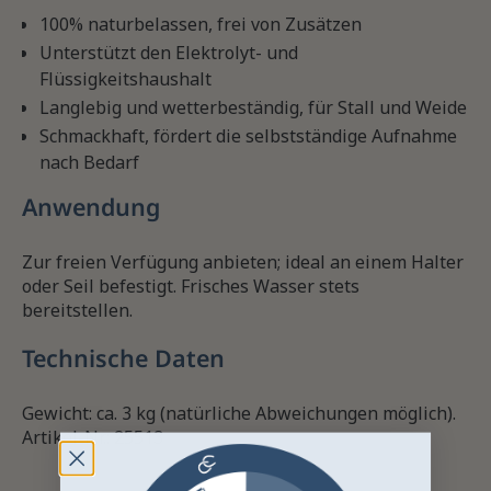
100% naturbelassen, frei von Zusätzen
Unterstützt den Elektrolyt- und
Flüssigkeitshaushalt
Langlebig und wetterbeständig, für Stall und Weide
Schmackhaft, fördert die selbstständige Aufnahme
nach Bedarf
Anwendung
Zur freien Verfügung anbieten; ideal an einem Halter
oder Seil befestigt. Frisches Wasser stets
bereitstellen.
Technische Daten
Gewicht: ca. 3 kg (natürliche Abweichungen möglich).
Artikel-Nr.: 25513