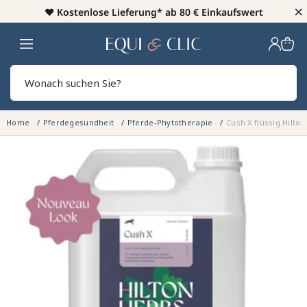
×
♥️
Kostenlose Lieferung* ab 80 € Einkaufswert
Heim
Sear
Home
Pferdegesundheit
Pferde-Phytotherapie
Cush X flüssig Hilto