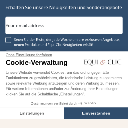
Erhalten Sie unsere Neuigkeiten und Sonderangebote
Seien Sie der Erste, der jede Woche unsere exklusiven Angebote,
neuen Produkte und Equi-Clic-Neuigkeiten erhält!
Ohne Einwilligung fortfahren
Registrieren
Cookie-Verwaltung
Unsere Website verwendet Cookies, um das ordnungsgemäße
Funktionieren zu gewährleisten, die technische Leistung zu optimieren
sowie relevante Werbung anzuzeigen und deren Wirkung zu messen.
Instagram
Facebook
Pinterest
YouTube
Twitter
Für weitere Informationen und/oder zur Änderung Ihrer Einstellungen
klicken Sie auf die Schaltfläche „Einstellungen“.
Zustimmungen zertifiziert durch
132,09 €
In den Warenkorb
Equiclic © 2026
Einstellungen
Einverstanden
Cookie-Verwaltung
Axeptio consent
Einwilligungsmanagementplattform: Passen Sie Ihre Optionen 