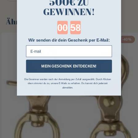
500€
ZU
GEWINNEN!
Ähnliche Produkte
Countdown ends in:
-40%
Wir senden dir dein Geschenk per E-Mail:
E-mail
MEIN GESCHENK ENTDECKEN!
Die Gewinner werden nach der Anmeldung per Zufall ausgewählt. Durch Klicken
oben stimmst du zu, unsere E-Mails zu erhalten. Du kannst dich jederzeit
abmelden.