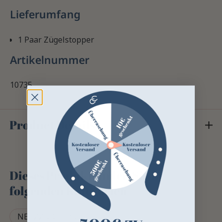
Lieferumfang
1 Paar Zügelstopper
Artikelnummer
10735
Product Details
Dieses Produkt finden Sie in
folgenden Kategorien
NETZZUBEHÖR