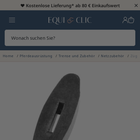
×
♥️
Kostenlose Lieferung* ab 80 € Einkaufswert
Heim
Sear
Home
Pferdeausrüstung
Trense und Zubehör
Netzzubehör
Züge