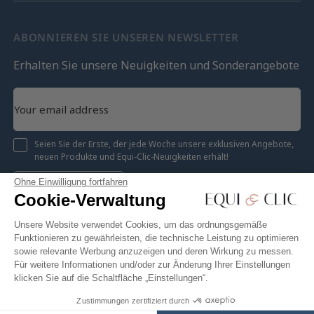
ABONNIEREN SIE UNSEREN NEWSLETTER
Erhalten Sie unsere Neuigkeiten und Sonderangebote
Seien Sie der Erste, der jede Woche unsere exklusiven Angebote,
neuen Produkte und Equi-Clic-Neuigkeiten erhält!
Ohne Einwilligung fortfahren
Registrieren
Cookie-Verwaltung
Unsere Website verwendet Cookies, um das ordnungsgemäße
Funktionieren zu gewährleisten, die technische Leistung zu optimieren
sowie relevante Werbung anzuzeigen und deren Wirkung zu messen.
Instagram
Facebook
Pinterest
YouTube
Twitter
Für weitere Informationen und/oder zur Änderung Ihrer Einstellungen
klicken Sie auf die Schaltfläche „Einstellungen“.
Zustimmungen zertifiziert durch
5,99 €
In den Warenkorb