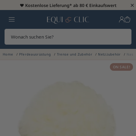
×
♥️
Kostenlose Lieferung* ab 80 € Einkaufswert
Heim
Sear
Home
Pferdeausrüstung
Trense und Zubehör
Netzzubehör
Nase
ON SALE!