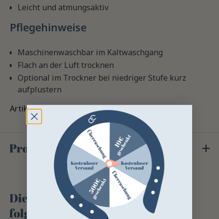
Leicht und atmungsaktiv
Pflegehinweise
Maschinenwaschbar im Kaltwaschgang
Flach an der Luft trocknen
Optional im Trockner bei niedriger Stufe kurz
aufplustern
Artikel-Nr:
22811
Product Details
Dieses Produkt finden Sie in
folgenden Kategorien