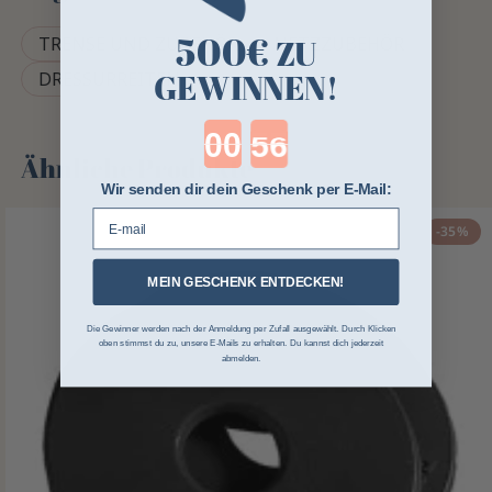
500€
ZU
TRENSE UND ZUBEHÖR
NETZZUBEHÖR
GEWINNEN!
DRESSURREITEN
Countdown ends in:
Ähnliche Produkte
Wir senden dir dein Geschenk per E-Mail:
E-mail
-35%
MEIN GESCHENK ENTDECKEN!
Die Gewinner werden nach der Anmeldung per Zufall ausgewählt. Durch Klicken
oben stimmst du zu, unsere E-Mails zu erhalten. Du kannst dich jederzeit
abmelden.