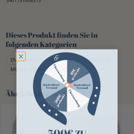
3401197008515
Dieses Produkt finden Sie in
folgenden Kategorien
ENTWICKLUNG UND SCHUTZ
MUSKELN
MUSKELSCHMERZ PFERD
Ähnliche Produkte
500€
ZU