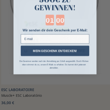
GEWINNEN!
Countdown ends in:
Wir senden dir dein Geschenk per E-Mail:
E-mail
MEIN GESCHENK ENTDECKEN!
Die Gewinner werden nach der Anmeldung per Zufall ausgewählt. Durch Klicken
oben stimmst du zu, unsere E-Mails zu erhalten. Du kannst dich jederzeit
abmelden.
ESC LABORATOIRE
Muscle+ ESC Laboratório
36,00 €