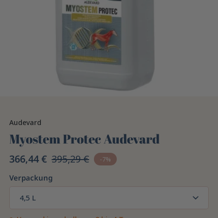
Audevard
Myostem Protec Audevard
366,44 €
395,29 €
-7%
Verpackung
4,5 L