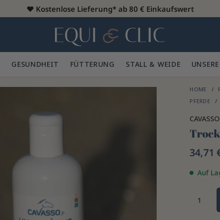
♥️
Kostenlose Lieferung* ab 80 € Einkaufswert
Heim
 🪮
GESUNDHEIT ✨
FÜTTERUNG 🥕
STALL & WEIDE 🍃
UNSERE
HOME
PFERDE
CAVASSO
Trock
34,71 
Auf La