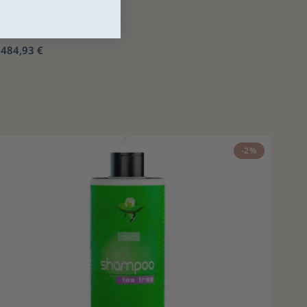
QUILIBRIUM
uilibrium Massagepad
484,93 €
b
-2%