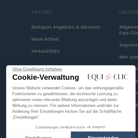
ARTIKEL
UNTER
Reitsport Angebote & Aktionen
Allgeme
Equi-Cli
Neue Artikel
Impres
Verkaufshits
Wer sind
Lieferu
Ohne Einwilligung fortfahren
Cookie-Verwaltung
Zahlung
Unsere Website verwendet Cookies, um das ordnungsgemäße
Equi-Clic
Funktionieren zu gewährleisten, die technische Leistung zu
optimieren sowie relevante Werbung anzuzeigen und deren
Seitenüb
Wirkung zu messen. Für weitere Informationen und/oder zur
Änderung Ihrer Einstellungen klicken Sie auf die Schaltfläche
Kontakt
„Einstellungen“.
Zustimmungen zertifiziert durch
Einstellungen
Einverstanden