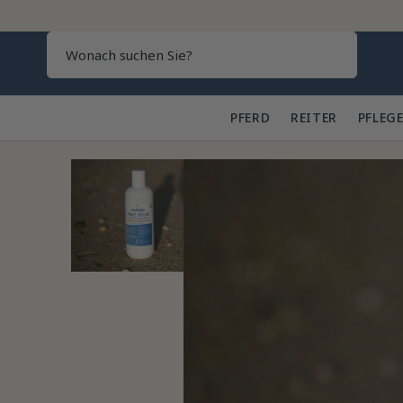
Search
PFERD 🐎
REITER 👕
PFLEGE