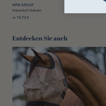
WPB GROUP
Warendorf-Balsam
19,73 €
ab
Entdecken Sie auch 🌻