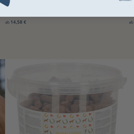
CAVASSO
E
Meerschlamm Cavasso
Eq
14,58 €
ab
a