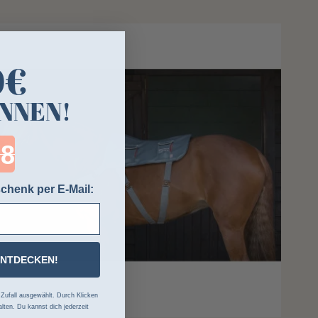
0€
NNEN!
ntdown ends in:
chenk per E-Mail:
ENTDECKEN!
ufall ausgewählt. Durch Klicken
lten. Du kannst dich jederzeit