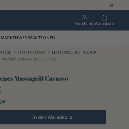
×
Warenkorb
Mein Konto
 MARKEN
WERBEAKTIONEN
PFLEGE
PFERDEMASSAGE
MASSAGEÖL UND -GEL FÜR
TROCKENES MASSAGEÖL CAVASSO
enes Massageöl Cavasso
€
ger
In den Warenkorb