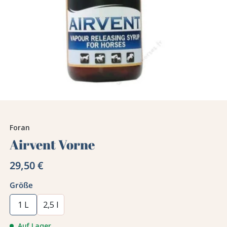
Foran
Airvent Vorne
29,50 €
Größe
1 L
2,5 l
Auf Lager