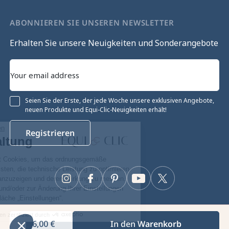
ABONNIEREN SIE UNSEREN NEWSLETTER
Erhalten Sie unsere Neuigkeiten und Sonderangebote
Seien Sie der Erste, der jede Woche unsere exklusiven Angebote,
neuen Produkte und Equi-Clic-Neuigkeiten erhält!
Ohne Einwilligung fortfahren
Registrieren
Cookie-Verwaltung
Unsere Website verwendet Cookies, um das ordnungsgemäße
Funktionieren zu gewährleisten, die technische Leistung zu optimieren
sowie relevante Werbung anzuzeigen und deren Wirkung zu messen.
Instagram
Facebook
Pinterest
YouTube
Twitter
Für weitere Informationen und/oder zur Änderung Ihrer Einstellungen
klicken Sie auf die Schaltfläche „Einstellungen“.
Zustimmungen zertifiziert durch
26,00 €
In den Warenkorb