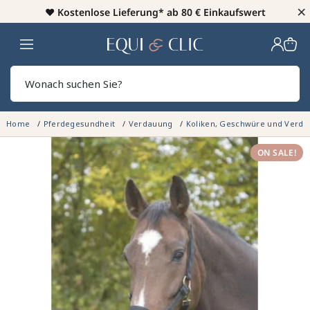
×
♥️
Kostenlose Lieferung* ab 80 € Einkaufswert
Heim
Sear
Home
Pferdegesundheit
Verdauung
Koliken, Geschwüre und Ver
ON SALE!