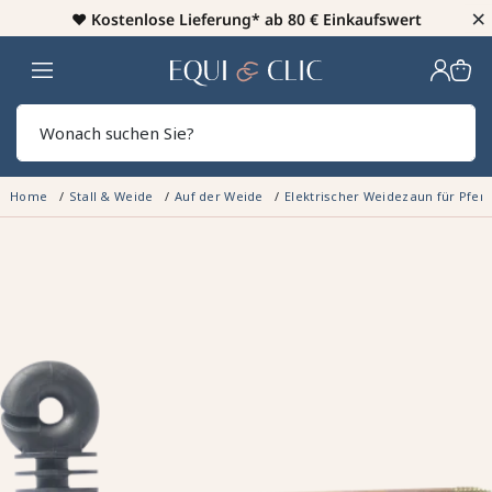
×
♥️
Kostenlose Lieferung* ab 80 € Einkaufswert
Heim
Sear
Home
Stall & Weide
Auf der Weide
Elektrischer Weidezaun für Pfer