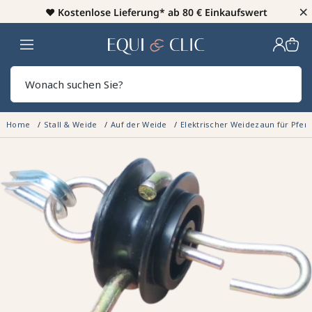
×
♥️
Kostenlose Lieferung* ab 80 € Einkaufswert
Heim
Sear
Home
Stall & Weide
Auf der Weide
Elektrischer Weidezaun für Pfer