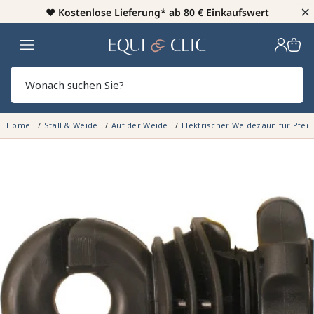
×
♥️
Kostenlose Lieferung* ab 80 € Einkaufswert
Heim
Sear
Home
Stall & Weide
Auf der Weide
Elektrischer Weidezaun für Pfer