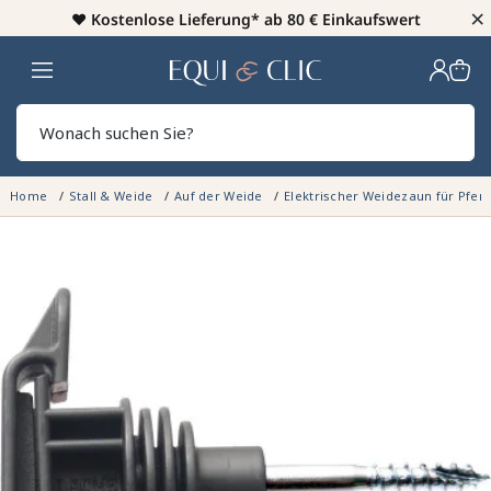
×
♥️
Kostenlose Lieferung* ab 80 € Einkaufswert
Heim
Sear
Home
Stall & Weide
Auf der Weide
Elektrischer Weidezaun für Pfer