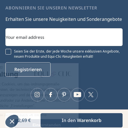
ABONNIEREN SIE UNSEREN NEWSLETTER
Erhalten Sie unsere Neuigkeiten und Sonderangebote
Seien Sie der Erste, der jede Woche unsere exklusiven Angebote,
neuen Produkte und Equi-Clic-Neuigkeiten erhält!
Ohne Einwilligung fortfahren
Registrieren
Cookie-Verwaltung
Unsere Website verwendet Cookies, um das ordnungsgemäße
Funktionieren zu gewährleisten, die technische Leistung zu optimieren
sowie relevante Werbung anzuzeigen und deren Wirkung zu messen.
Instagram
Facebook
Pinterest
YouTube
Twitter
Für weitere Informationen und/oder zur Änderung Ihrer Einstellungen
klicken Sie auf die Schaltfläche „Einstellungen“.
Zustimmungen zertifiziert durch
12,69 €
In den Warenkorb
Equiclic © 2026
Einstellungen
Einverstanden