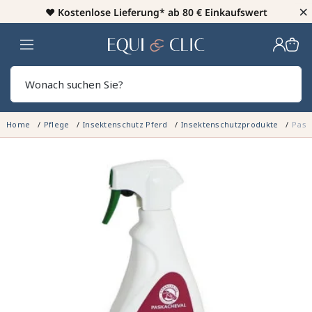
×
♥️
Kostenlose Lieferung* ab 80 € Einkaufswert
Heim
Sear
Home
Pflege
Insektenschutz Pferd
Insektenschutzprodukte
Pask