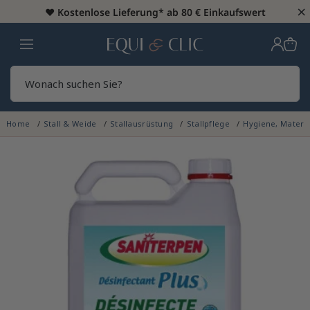
×
♥️
Kostenlose Lieferung* ab 80 € Einkaufswert
Heim
Sear
Home
Stall & Weide
Stallausrüstung
Stallpflege
Hygiene, Materi