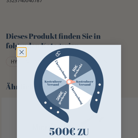
3325740040787
Dieses Produkt finden Sie in
folgenden Kategorien
HYGIENE, MATERIAL UND OBERFLÄCHEN
Ähnliche Produkte
500€
ZU