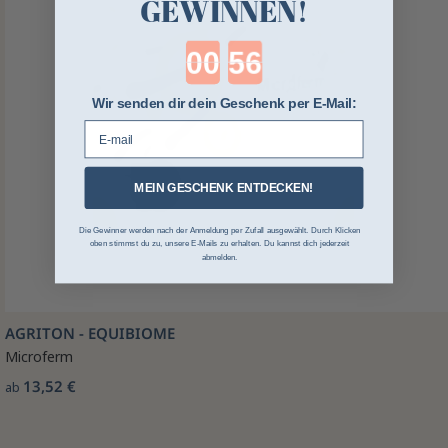
GEWINNEN!
Countdown ends in:
Wir senden dir dein Geschenk per E-Mail:
E-mail
MEIN GESCHENK ENTDECKEN!
Die Gewinner werden nach der Anmeldung per Zufall ausgewählt. Durch Klicken
oben stimmst du zu, unsere E-Mails zu erhalten. Du kannst dich jederzeit
abmelden.
AGRITON - EQUIBIOME
Microferm
13,52 €
ab