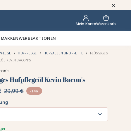
×
Warenkorb
Mein Konto
 MARKEN
WERBEAKTIONEN
PFLEGE
HUFPFLEGE
HUFSALBEN UND -FETTE
FLÜSSIGES
ÖL KEVIN BACON'S
con's
ges Hufpflegeöl Kevin Bacon's
€
29,99 €
-14%
kung
ger