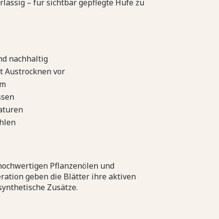
rlässig – für sichtbar gepflegte Hufe zu
nd nachhaltig
t Austrocknen vor
um
ssen
aturen
hlen
 hochwertigen Pflanzenölen und
ation geben die Blätter ihre aktiven
synthetische Zusätze.