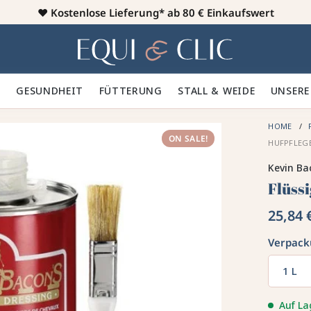
♥️
Kostenlose Lieferung* ab 80 € Einkaufswert
Heim
 🪮
GESUNDHEIT ✨
FÜTTERUNG 🥕
STALL & WEIDE 🍃
UNSERE
HOME
ON SALE!
HUFPFLEGE
Kevin Ba
Flüssi
25,84 
Verpac
1 L
Auf La