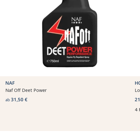
NAF
H
Naf Off Deet Power
Lo
31,50 €
21
ab
4 