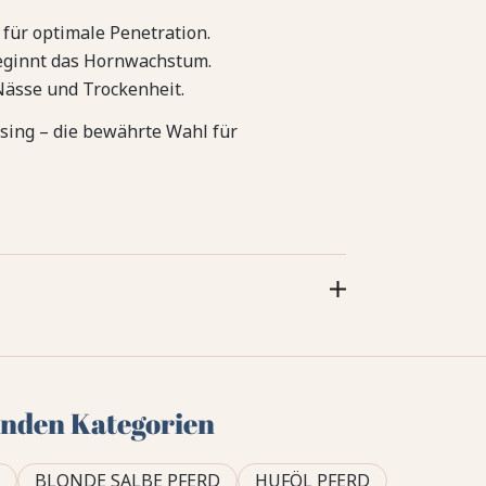
für optimale Penetration.
eginnt das Hornwachstum.
 Nässe und Trockenheit.
sing – die bewährte Wahl für
genden Kategorien
R
BLONDE SALBE PFERD
HUFÖL PFERD