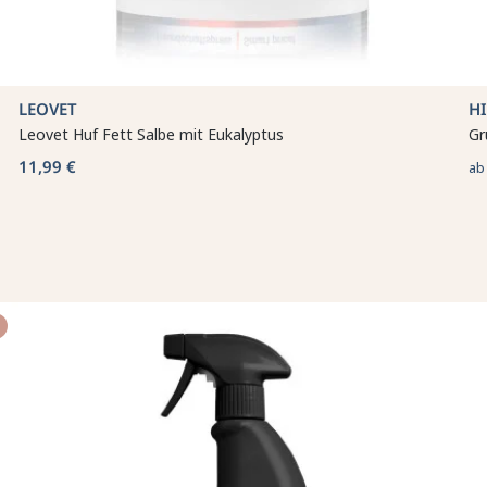
LEOVET
H
Leovet Huf Fett Salbe mit Eukalyptus
Gr
11,99 €
a