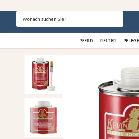
Search
PFERD 🐎
REITER 👕
PFLEGE