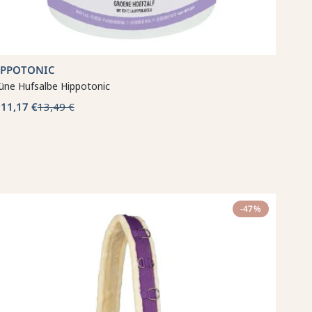
IPPOTONIC
üne Hufsalbe Hippotonic
11,17 €
13,49 €
b
-47%