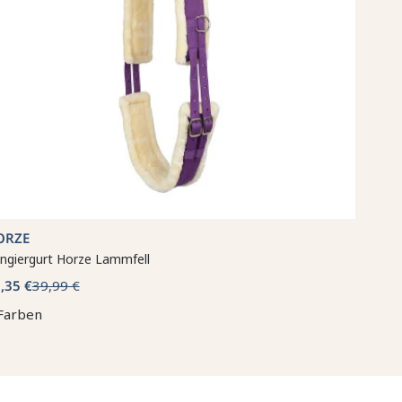
ORZE
ngiergurt Horze Lammfell
,35 €
39,99 €
Farben