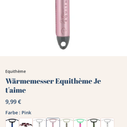
Equithème
Wärmemesser Equithème Je
t'aime
9,99 €
Farbe :
Pink