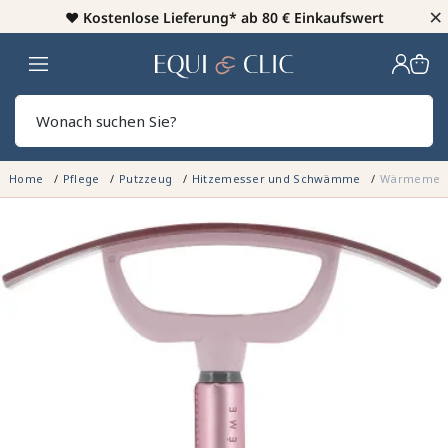
×
♥️
Kostenlose Lieferung* ab 80 € Einkaufswert
Heim
Sear
Home
Pflege
Putzzeug
Hitzemesser und Schwämme
Wärmemesse