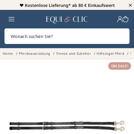
×
♥️
Kostenlose Lieferung* ab 80 € Einkaufswert
Heim
Sear
Home
Pferdeausrüstung
Trense und Zubehör
Hilfszügel Pferd
El
ON SALE!