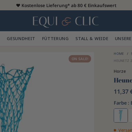
♥️
Kostenlose Lieferung* ab 80 € Einkaufswert
Heim
 🪮
GESUNDHEIT ✨
FÜTTERUNG 🥕
STALL & WEIDE 🍃
UNSERE
HOME
ON SALE!
HEUNETZ 2
Horze
Heune
11,37 
Farbe :
Versan