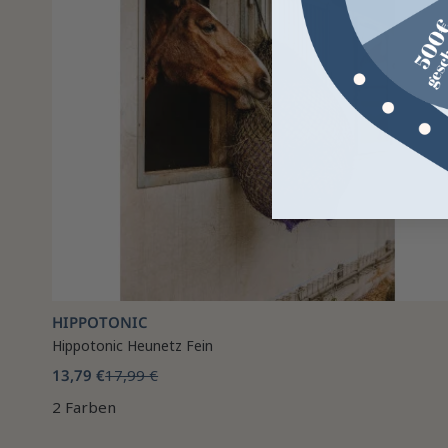
HIPPOTONIC
Hippotonic Heunetz Fein
13,79 €
17,99 €
2 Farben