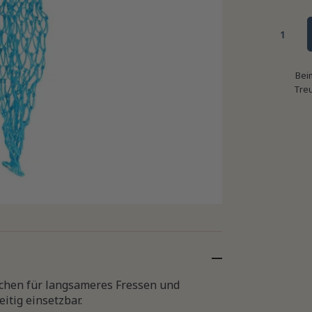
Bei
Tre
chen für langsameres Fressen und
itig einsetzbar.