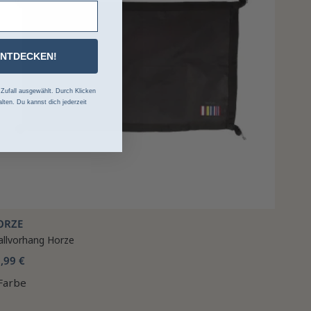
ENTDECKEN!
ufall ausgewählt. Durch Klicken
lten. Du kannst dich jederzeit
ORZE
allvorhang Horze
,99 €
Farbe