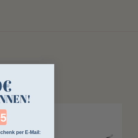
0€
NNEN!
ntdown ends in:
chenk per E-Mail: