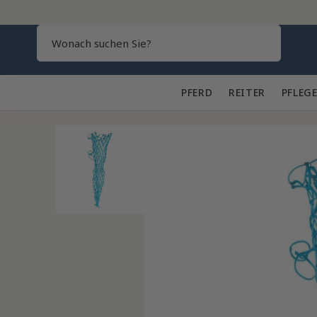
Search
PFERD 🐎
REITER 👕
PFLEGE