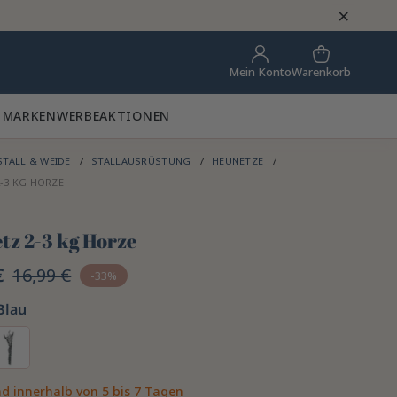
×
Warenkorb
Mein Konto
 MARKEN
WERBEAKTIONEN
STALL & WEIDE
STALLAUSRÜSTUNG
HEUNETZE
-3 KG HORZE
tz 2-3 kg Horze
€
16,99 €
-33%
Blau
d innerhalb von 5 bis 7 Tagen