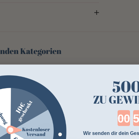
genden Kategorien
50
ZU GEWI
-32%
Cou
Wir senden dir dein Ges