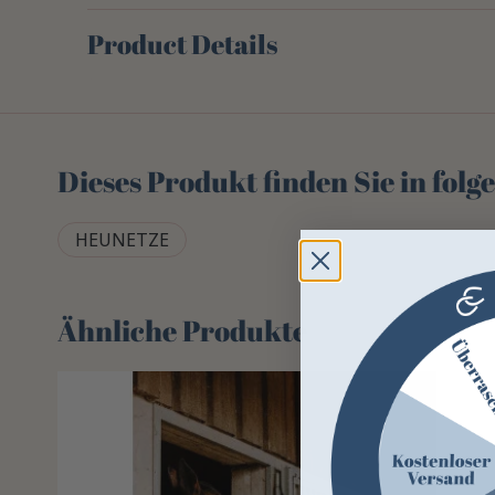
Product Details
Dieses Produkt finden Sie in fol
HEUNETZE
Ähnliche Produkte
-23%