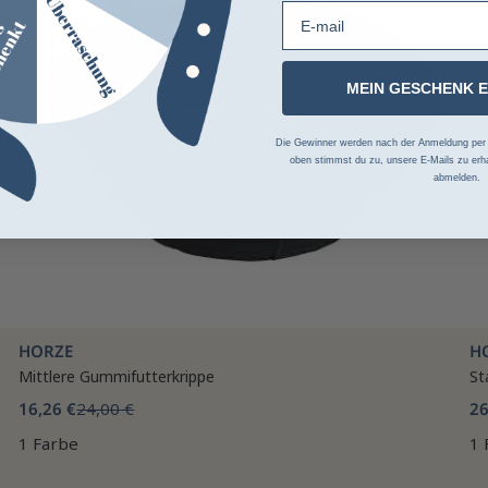
E-mail
MEIN GESCHENK 
Die Gewinner werden nach der Anmeldung per Z
oben stimmst du zu, unsere E-Mails zu erha
abmelden.
HORZE
H
Mittlere Gummifutterkrippe
St
16,26 €
24,00 €
26
1 Farbe
1 