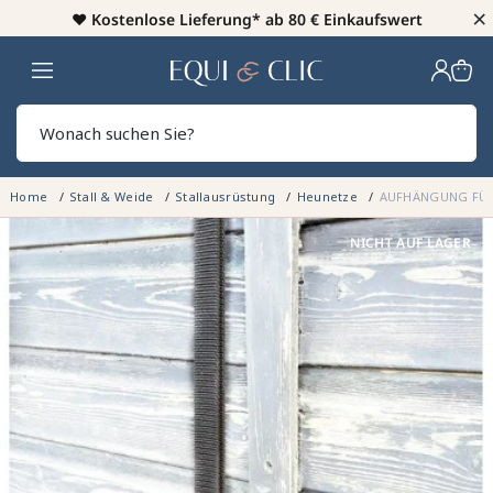
×
♥️
Kostenlose Lieferung* ab 80 € Einkaufswert
Heim
Sear
Home
Stall & Weide
Stallausrüstung
Heunetze
AUFHÄNGUNG FÜR 
NICHT AUF LAGER