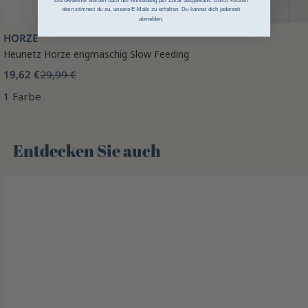
Die Gewinner werden nach der Anmeldung per Zufall ausgewählt. Durch Klicken
oben stimmst du zu, unsere E-Mails zu erhalten. Du kannst dich jederzeit
abmelden.
HORZE
Heunetz Horze engmaschig Slow Feeding
19,62 €
29,99 €
1 Farbe
Entdecken Sie auch 🌻