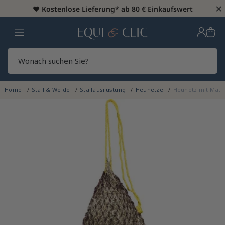
×
♥️
Kostenlose Lieferung* ab 80 € Einkaufswert
Heim
Sear
Home
Stall & Weide
Stallausrüstung
Heunetze
Heunetz mit Mau