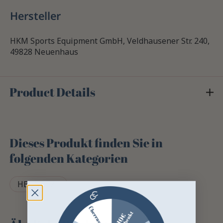
Hersteller
HKM Sports Equipment GmbH, Veldhausener Str. 240,
49828 Neuenhaus
Product Details
Dieses Produkt finden Sie in
folgenden Kategorien
HEUNETZE