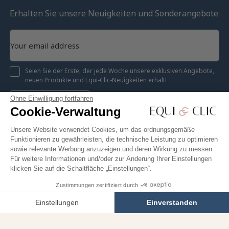
Erhalten Sie unsere Neuigkeiten und Sonderangebote
Seien Sie der Erste, der jede Woche unsere exklusiven Angebote,
neuen Produkte und Equi-Clic-Neuigkeiten erhält!
Ohne Einwilligung fortfahren
Registrieren
Cookie-Verwaltung
Unsere Website verwendet Cookies, um das ordnungsgemäße
Funktionieren zu gewährleisten, die technische Leistung zu optimieren
sowie relevante Werbung anzuzeigen und deren Wirkung zu messen.
Instagram
Facebook
Pinterest
YouTube
Twitter
Für weitere Informationen und/oder zur Änderung Ihrer Einstellungen
klicken Sie auf die Schaltfläche „Einstellungen“.
Zustimmungen zertifiziert durch
20,95 €
In den Warenkorb
Equiclic © 2026
Einstellungen
Einverstanden
Cookie-Verwaltung
Axeptio consent
Einwilligungsmanagementplattform: Passen Sie Ihre Optionen 