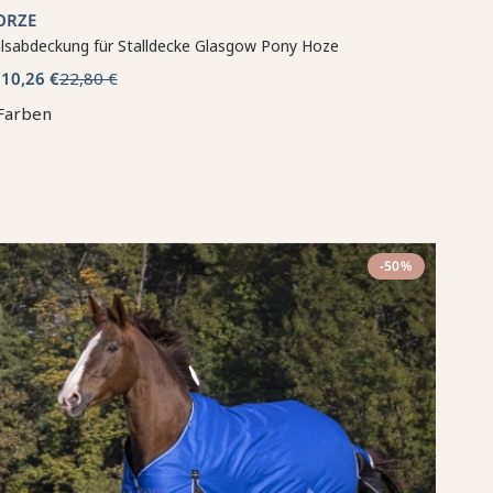
ORZE
lsabdeckung für Stalldecke Glasgow Pony Hoze
10,26 €
22,80 €
b
Farben
-50%