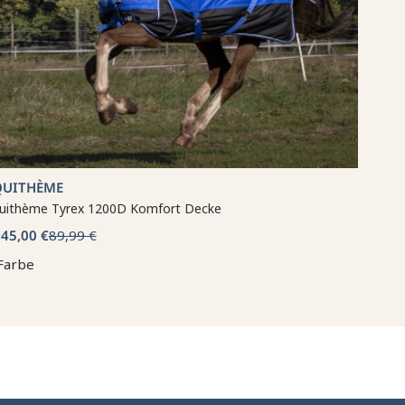
QUITHÈME
uithème Tyrex 1200D Komfort Decke
45,00 €
89,99 €
b
Farbe