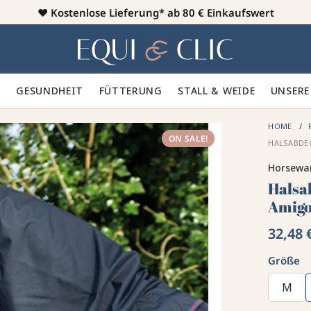
♥️
Kostenlose Lieferung* ab 80 € Einkaufswert
Heim
 🪮
GESUNDHEIT ✨
FÜTTERUNG 🥕
STALL & WEIDE 🍃
UNSERE
HOME
ON SALE!
HALSABDE
Horsewa
Halsa
Amigo
32,48 
Größe
M