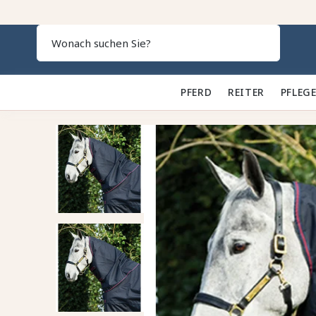
Search
PFERD 🐎
REITER 👕
PFLEGE