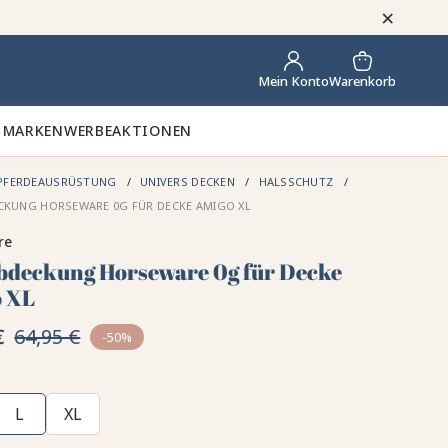
×
Warenkorb
Mein Konto
 MARKEN
WERBEAKTIONEN
PFERDEAUSRÜSTUNG
UNIVERS DECKEN
HALSSCHUTZ
CKUNG HORSEWARE 0G FÜR DECKE AMIGO XL
re
bdeckung Horseware 0g für Decke
 XL
€
64,95 €
-50%
L
XL