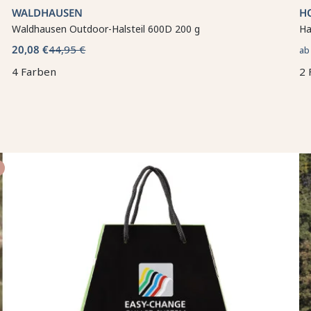
WALDHAUSEN
H
Waldhausen Outdoor-Halsteil 600D 200 g
Ha
20,08 €
44,95 €
a
4 Farben
2 