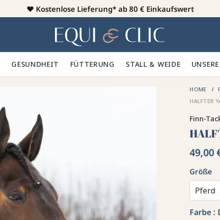
♥️
Kostenlose Lieferung* ab 80 € Einkaufswert
Heim
 🪮
GESUNDHEIT ✨
FÜTTERUNG 🥕
STALL & WEIDE 🍃
UNSERE
HOME
HALFTER Y
Finn-Tac
HALF
49,00 
Größe
Pferd
Farbe :