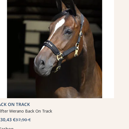
ACK ON TRACK
lfter Werano Back On Track
30,43 €
37,90 €
b
Farben