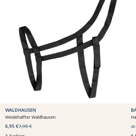
WALDHAUSEN
B
Weidehalfter Waldhausen
Ha
6,95 €
7,95 €
a
3 Farben
6 