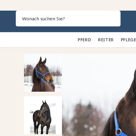
Search
PFERD 🐎
REITER 👕
PFLEGE