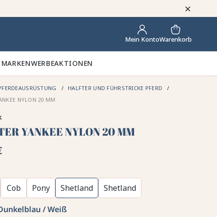
×
Warenkorb
Mein Konto
 MARKEN
WERBEAKTIONEN
PFERDEAUSRÜSTUNG
HALFTER UND FÜHRSTRICKE PFERD
ANKEE NYLON 20 MM
k
TER YANKEE NYLON 20 MM
€
Cob
Pony
Shetland
Shetland
Dunkelblau / Weiß