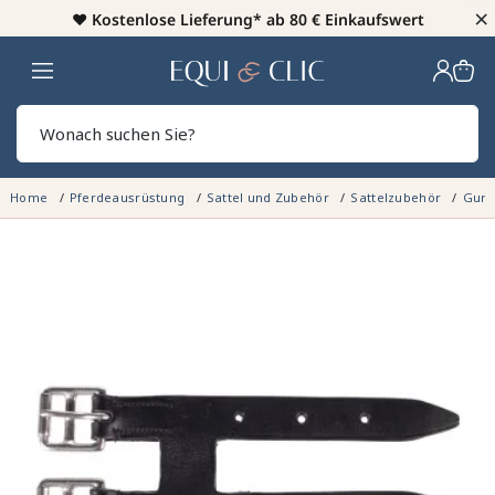
×
♥️
Kostenlose Lieferung* ab 80 € Einkaufswert
Heim
Sear
Home
Pferdeausrüstung
Sattel und Zubehör
Sattelzubehör
Gurt