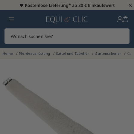
×
♥️
Kostenlose Lieferung* ab 80 € Einkaufswert
Heim
Sear
Home
Pferdeausrüstung
Sattel und Zubehör
Gurtenschoner
Gur