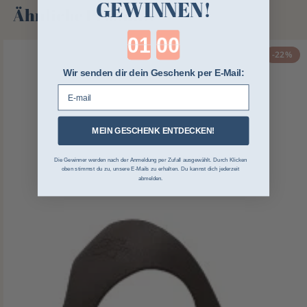
GEWINNEN!
Ähnliche Produkte
Countdown ends in:
-22%
Wir senden dir dein Geschenk per E-Mail:
E-mail
MEIN GESCHENK ENTDECKEN!
Die Gewinner werden nach der Anmeldung per Zufall ausgewählt. Durch Klicken
oben stimmst du zu, unsere E-Mails zu erhalten. Du kannst dich jederzeit
abmelden.