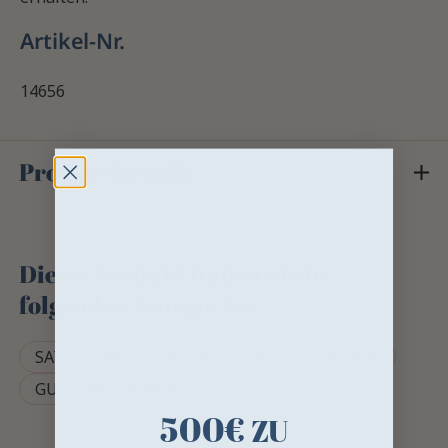
Artikel-Nr.
14656
Product Details
Dieses Produkt finden Sie in
folgenden Kategorien
SATTEL UND ZUBEHÖR
SATTELZUBEHÖR
GURTENSCHONER
500€
ZU