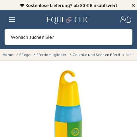
×
♥️
Kostenlose Lieferung* ab 80 € Einkaufswert
Heim
Sear
Home
Pflege
Pferdemitglieder
Gelenke und Sehnen Pferd
Sehnen