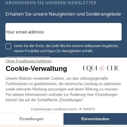
ABONNIEREN SIE UNSEREN NEWSLETTER
Erhalten Sie unsere Neuigkeiten und Sonderangebote
Seien Sie der Erste, der jede Woche unsere exklusiven Angebote,
neuen Produkte und Equi-Clic-Neuigkeiten erhält!
Ohne Einwilligung fortfahren
Registrieren
Cookie-Verwaltung
Unsere Website verwendet Cookies, um das ordnungsgemäße
Funktionieren zu gewährleisten, die technische Leistung zu optimieren
sowie relevante Werbung anzuzeigen und deren Wirkung zu messen.
Instagram
Facebook
Pinterest
YouTube
Twitter
Für weitere Informationen und/oder zur Änderung Ihrer Einstellungen
klicken Sie auf die Schaltfläche „Einstellungen“.
Zustimmungen zertifiziert durch
16,99 €
In den Warenkorb
Equiclic © 2026
Einstellungen
Einverstanden
Cookie-Verwaltung