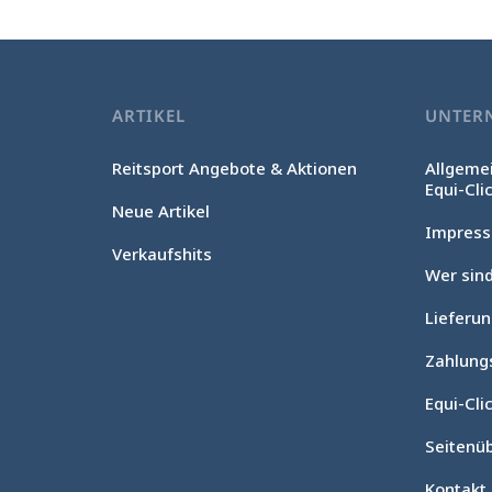
ARTIKEL
UNTER
Reitsport Angebote & Aktionen
Allgeme
Equi-Cli
Neue Artikel
Impres
Verkaufshits
Wer sind
Lieferu
Ohne Einwilligung fortfahren
Cookie-Verwaltung
Zahlung
Unsere Website verwendet Cookies, um das ordnungsgemäße
Equi-Clic
Funktionieren zu gewährleisten, die technische Leistung zu
optimieren sowie relevante Werbung anzuzeigen und deren
Seitenüb
Wirkung zu messen. Für weitere Informationen und/oder zur
Änderung Ihrer Einstellungen klicken Sie auf die Schaltfläche
Kontakt
„Einstellungen“.