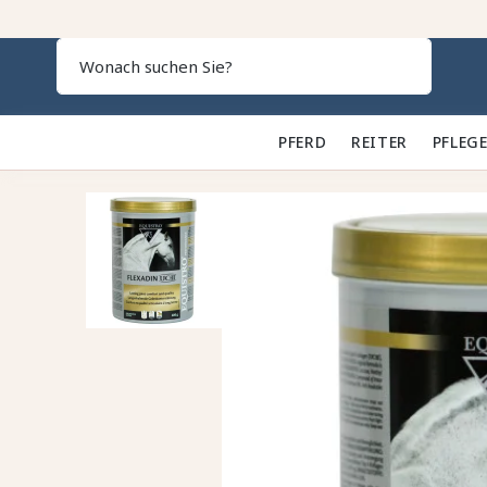
Search
PFERD 🐎
REITER 👕
PFLEGE