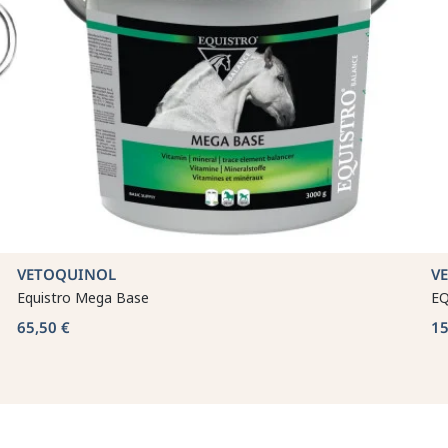
VETOQUINOL
V
Equistro Mega Base
EQ
65,50 €
15