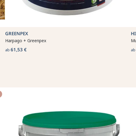
GREENPEX
H
Harpago + Greenpex
Mu
61,53 €
ab
a