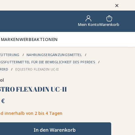
×
Warenkorb
Mein Konto
 MARKEN
WERBEAKTIONEN
FÜTTERUNG
NAHRUNGSERGÄNZUNGSMITTEL
SFUTTERMITTEL FÜR DIE BEWEGLICHKEIT DES PFERDES
PFERD
EQUISTRO FLEXADIN UC-II
ol
STRO FLEXADIN UC-II
 €
d innerhalb von 2 bis 4 Tagen
In den Warenkorb