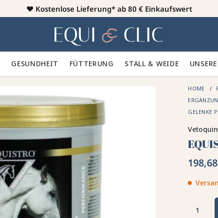
♥️
Kostenlose Lieferung* ab 80 € Einkaufswert
Heim
 🪮
GESUNDHEIT ✨
FÜTTERUNG 🥕
STALL & WEIDE 🍃
UNSERE
HOME
ERGÄNZUNG
GELENKE 
Vetoquin
EQUI
198,68
Versan