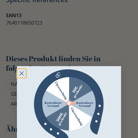
EAN13
7640118650723
Dieses Produkt finden Sie in
folgenden Kategorien
NAHRUNGSERGÄNZUNGSMITTEL
GELENKE PFERD
TRAINING UND ARBEIT
ARTHROSE PFERD
Ähnliche Produkte