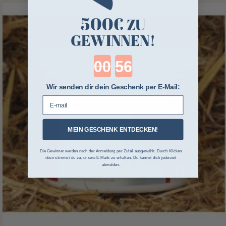
500€
ZU
GEWINNEN!
Countdown ends in:
Wir senden dir dein Geschenk per E-Mail:
E-mail
MEIN GESCHENK ENTDECKEN!
Die Gewinner werden nach der Anmeldung per Zufall ausgewählt. Durch Klicken
oben stimmst du zu, unsere E-Mails zu erhalten. Du kannst dich jederzeit
abmelden.