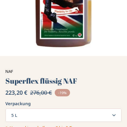
NAF
Superflex flüssig NAF
223,20 €
276,00 €
-19%
Verpackung
5 L