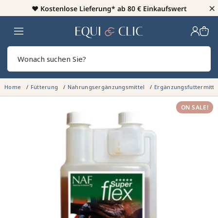
×
♥️
Kostenlose Lieferung* ab 80 € Einkaufswert
Heim
Sear
Home
Fütterung
Nahrungsergänzungsmittel
Ergänzungsfuttermitte
ON SALE!