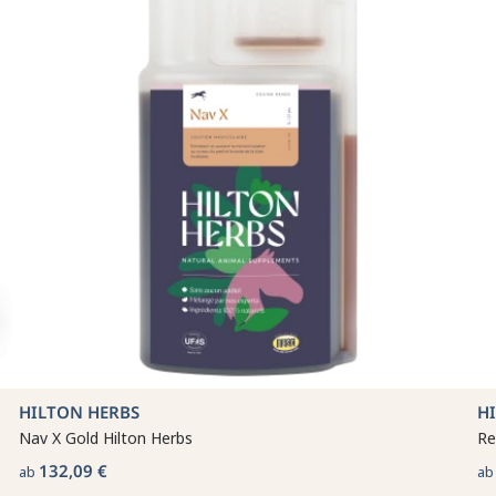
HILTON HERBS
H
Nav X Gold Hilton Herbs
Re
132,09 €
ab
a