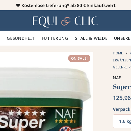
♥️
Kostenlose Lieferung* ab 80 € Einkaufswert
Heim
 🪮
GESUNDHEIT ✨
FÜTTERUNG 🥕
STALL & WEIDE 🍃
UNSERE
HOME
ON SALE!
ERGÄNZUNG
GELENKE 
NAF
Super
125,96
Verpac
1,6 k