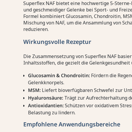
Superflex NAF bietet eine hochwertige 5-Stern
und geschmeidiger Gelenke bei Sport- und Freizei
Formel kombiniert Glucosamin, Chondroitin, MSM
Mischung von NAF, um die Ansammlung von Scha
reduzieren.
Wirkungsvolle Rezeptur
Die Zusammensetzung von Superflex NAF basiert 
Inhaltsstoffen, die gezielt die Gelenkgesundheit
Glucosamin & Chondroitin:
Fördern die Regene
Gelenkknorpels.
MSM:
Liefert bioverfügbaren Schwefel zur Un
Hyaluronsäure:
Trägt zur Aufrechterhaltung d
Antioxidantien:
Schützen vor oxidativem Stre
Belastung zu lindern.
Empfohlene Anwendungsbereiche