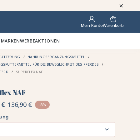
×
Warenkorb
Mein Konto
 MARKEN
WERBEAKTIONEN
FÜTTERUNG
NAHRUNGSERGÄNZUNGSMITTEL
SFUTTERMITTEL FÜR DIE BEWEGLICHKEIT DES PFERDES
PFERD
SUPERFLEX NAF
flex NAF
 €
136,90 €
-8%
kung
g