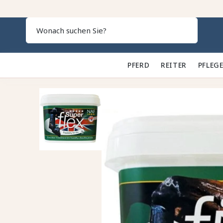
Search
PFERD 🐎
REITER 👕
PFLEGE