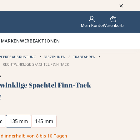
×
Warenkorb
Mein Konto
 MARKEN
WERBEAKTIONEN
PFERDEAUSRÜSTUNG
DISZIPLINEN
TRABFAHREN
RECHTWINKLIGE SPACHTEL FINN-TACK
k
winklige Spachtel Finn-Tack
€
m
135 mm
145 mm
d innerhalb von 8 bis 10 Tagen