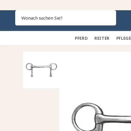
Search
PFERD 🐎
REITER 👕
PFLEGE