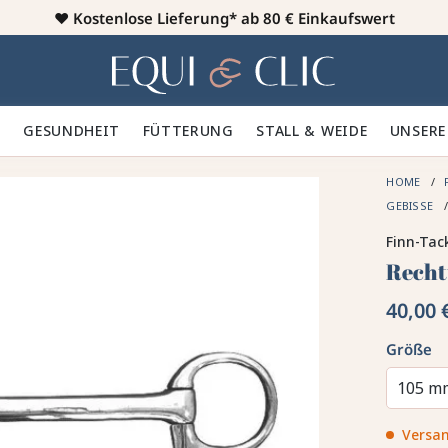
♥️
Kostenlose Lieferung* ab 80 € Einkaufswert
Heim
 🪮
GESUNDHEIT ✨
FÜTTERUNG 🥕
STALL & WEIDE 🍃
UNSERE
HOME
GEBISSE
Finn-Tac
Recht
40,00 
Größe
105 m
Versan