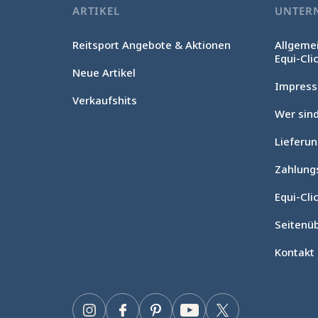
ARTIKEL
UNTER
Reitsport Angebote & Aktionen
Allgeme
Equi-Cli
Neue Artikel
Impres
Verkaufshits
Wer sind
Lieferu
Zahlung
Equi-Clic
Seitenüb
Kontakt
Instagram
Facebook
Pinterest
YouTube
Twitter