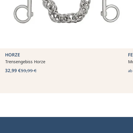
HORZE
F
Trensengebiss Horze
Mo
32,99 €
59,99 €
a