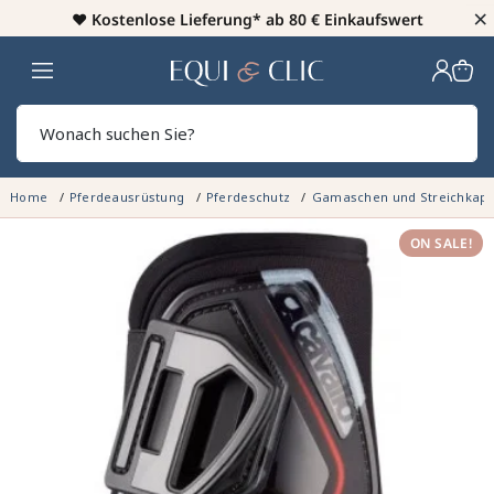
×
♥️
Kostenlose Lieferung* ab 80 € Einkaufswert
Heim
Sear
Home
Pferdeausrüstung
Pferdeschutz
Gamaschen und Streichkap
ON SALE!