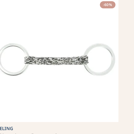
-60%
EELING