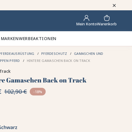
×
Warenkorb
Mein Konto
 MARKEN
WERBEAKTIONEN
PFERDEAUSRÜSTUNG
PFERDESCHUTZ
GAMASCHEN UND
APPEN PFERD
HINTERE GAMASCHEN BACK ON TRACK
Track
re Gamaschen Back on Track
€
102,90 €
-18%
Schwarz