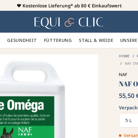
♥️
Kostenlose Lieferung* ab 80 € Einkaufswert
Heim
 🪮
GESUNDHEIT ✨
FÜTTERUNG 🥕
STALL & WEIDE 🍃
UNSERE
HOME
NAF O
NAF
NAF O
55,50 
Verpac
5 L
Versan