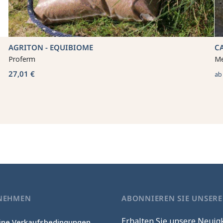
AGRITON - EQUIBIOME
C
Proferm
Me
27,01 €
a
NEHMEN
ABONNIEREN SIE UNSER
Erhalten Sie unsere Neuig
ine Verkaufsbedingungen