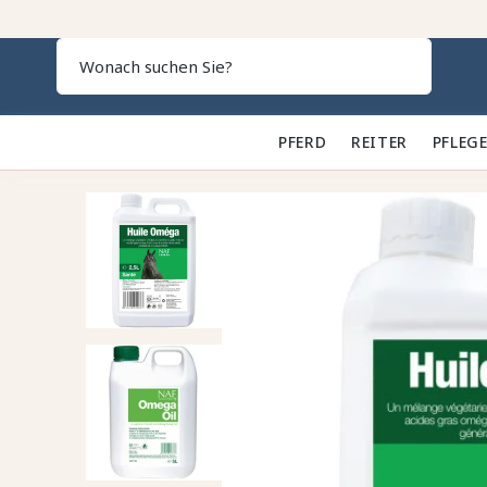
Search
PFERD 🐎
REITER 👕
PFLEGE