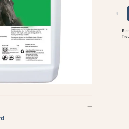
Bei
Tre
rd