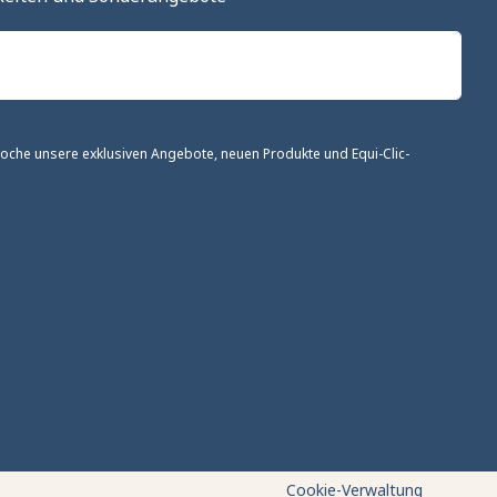
 Woche unsere exklusiven Angebote, neuen Produkte und Equi-Clic-
altung der Vorschriften zu gewährleisten. Passen Sie Ihre Vorl
Cookie-Verwaltung