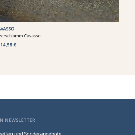
AVASSO
erschlamm Cavasso
14,58 €
b
EN NEWSLETTER
keiten und Sonderangebote