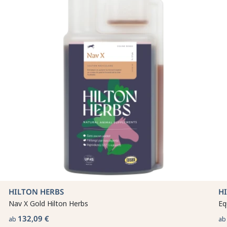
HILTON HERBS
H
Nav X Gold Hilton Herbs
Eq
132,09 €
ab
a