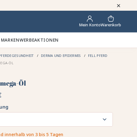
×
Warenkorb
Mein Konto
 MARKEN
WERBEAKTIONEN
PFERDEGESUNDHEIT
DERMA UND EPIDERMIS
FELL PFERD
MEGA-ÖL
mega-Öl
€
kung
d innerhalb von 3 bis 5 Tagen