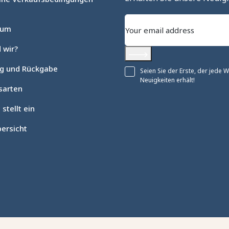
c
sum
 wir?
Abonnieren
ng und Rückgabe
Seien Sie der Erste, der jede
Neuigkeiten erhält!
sarten
 stellt ein
ersicht
en an
ellungen individuell zu gestalten und zu verwalten, um die Einh