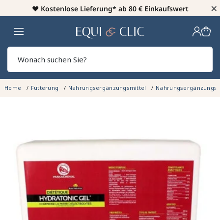
×
♥️
Kostenlose Lieferung* ab 80 € Einkaufswert
Heim
Sear
Home
Fütterung
Nahrungsergänzungsmittel
Nahrungsergänzungsmi