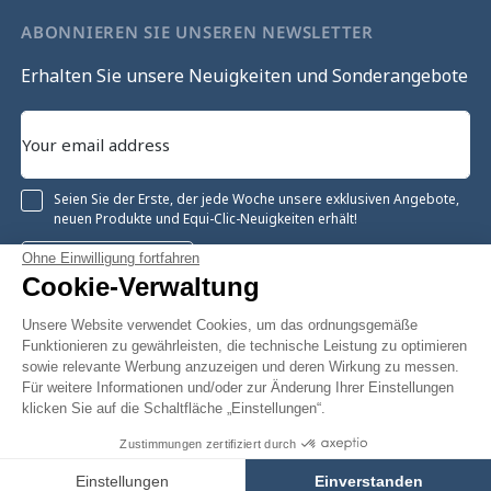
ABONNIEREN SIE UNSEREN NEWSLETTER
Erhalten Sie unsere Neuigkeiten und Sonderangebote
Seien Sie der Erste, der jede Woche unsere exklusiven Angebote,
neuen Produkte und Equi-Clic-Neuigkeiten erhält!
Ohne Einwilligung fortfahren
Registrieren
Cookie-Verwaltung
Unsere Website verwendet Cookies, um das ordnungsgemäße
Funktionieren zu gewährleisten, die technische Leistung zu optimieren
sowie relevante Werbung anzuzeigen und deren Wirkung zu messen.
Instagram
Facebook
Pinterest
YouTube
Twitter
Für weitere Informationen und/oder zur Änderung Ihrer Einstellungen
klicken Sie auf die Schaltfläche „Einstellungen“.
Zustimmungen zertifiziert durch
16,00 €
In den Warenkorb
Equiclic © 2026
Einstellungen
Einverstanden